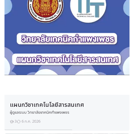
รื่
อ
ง
ย
น
ต์
ดี
เ
ซ
ล
ง
า
น
เ
ค
รื่
อ
แผนกวิชาเทคโนโลยีสารสนเทศ
ง
ย
ผู้ดูแลระบบ วิทยาลัยเทคนิคกำแพงเพชร
น
ต์
3
6 ก.ค. 2026
ดี
นักเรียน
เ
ซ