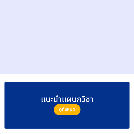
รื่
อ
ง
ทำ
ค
ว
า
ม
เ
ย็
น
เ
ค
รื่
อ
แนะนำแผนกวิชา
ง
เ
ย็
ดูทั้งหมด
น
Course start date:
26 มีนาคม 2026