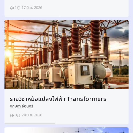
1
17 มิ.ย. 2026
นักเรียน
เ
ขี
ย
น
แ
บ
บ
เ
ค
รื่
อ
ง
มื
รายวิชาหม้อแปลงไฟฟ้า Transformers
อ
กฤษฎา อ่อนศรี
ก
ล
0
24 มิ.ย. 2026
นักเรียน
2
M