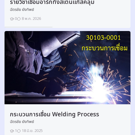
รายวิชาเชื่อมอาร์กทังสเตนแก๊สคลุม
ทำงานของวงจรสร้างพลังงานแก่น้ำมันไฮดรอลิกส์ ระบบกรองน้ำมันและถังส
ฉัตรชัย ยังทิพย์
วงจรไฟฟ้า ควบคุมความเร็วและความดันของกระบอกไฮดรอลิกส์ มอเตอร์ไฮดรอ
ในวงจรไฮดรอลิกส์ เลือกและใช้เครื่องมือในการถอดและติดตั้งอุปกรณ์ไฮดรอล
0
8 พ.ค. 2026
นักเรียน
ตามที ่ระบุในคู ่มือ ถอดและติดตั ้งปั ๊มน้ำมัน กรองน้ำมัน กระบอกไฮดรอลิกส์
ควบคุมทิศทางการไหล วาล์วควบคุมความดัน วาล์วควบคุมอัตราการไหล ติดตั 
อัตโนมัติ ทำสัญลักษณ์ระบุชื ่อของท่อน้ำมันและอุปกรณ์ไฮดรอลิกส์ ตามที ่ระบุ
กระบอกสูบและมอเตอร์ไฮดรอลิกส์ วงจรสร้างพลังงานน้ำมันไฮดรอลิกส์ และร
ปลอดภัย
อาจารย์:
นายเสรี ฤทธิ์กล้า
นักเรียนที่เป็นสมัครเข้าเรียนแล้ว:
2
Enter this course
กระบวนการเชื่อม Welding Process
ฉัตรชัย ยังทิพย์
ง
า
1
18 มิ.ย. 2025
นักเรียน