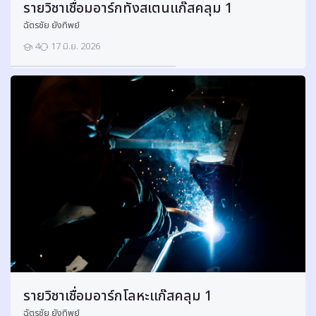
y
รายวิชาเชื่อมอาร์กทังสเตนแก๊สคลุม 1
M
e
ฉัตรชัย ยังทิพย์
t
e
4
17 มิ.ย. 2026
นักเรียน
l
F
o
u
n
d
r
y
Course start date:
9 ตุลาคม 2025
ศึกษาและปฏิบัติเกี่ยวกับหลักการ กรรมวิธีการหลอโลหะเบื้องตน การแกไขข
อาจารย์:
นายขจรศักดิ์ จันทร์นวล
นักเรียนที่เป็นสมัครเข้าเรียนแล้ว:
ยังไม่มีนักเรียนในรายวิชานี้
Enter this course
รายวิชาเชื่อมอาร์กโลหะแก๊สคลุม 1
ฉัตรชัย ยังทิพย์