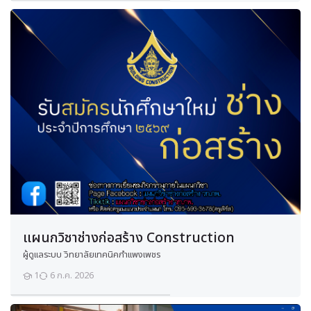
อ
ด
ภั
ย
แ
ล
ะ
สิ่
ง
แ
ว
ด
ล้
อ
ม
แผนกวิชาช่างก่อสร้าง Construction
H
e
ผู้ดูแลระบบ วิทยาลัยเทคนิคกำแพงเพชร
a
l
1
6 ก.ค. 2026
t
นักเรียน
h
S