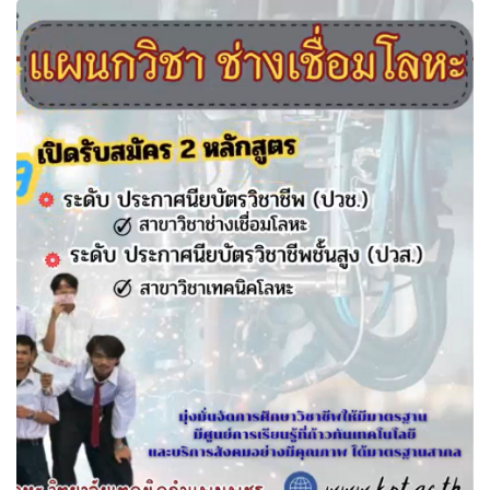
ล
Course modified date:
18 สิงหาคม 2025
อาจารย์:
นายอุดมศักดิ์ ทวนพล
นักเรียนที่เป็นสมัครเข้าเรียนแล้ว:
ยังไม่มีนักเรียนในรายวิชานี้
Enter this course
ร
า
ย
วิ
ช
า
ง
า