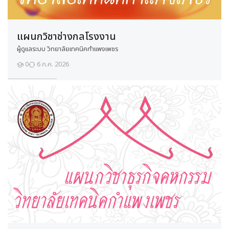
รื่
อ
ง
ย
น
แผนกวิชาช่างกลโรงงาน
ต์
แ
ผู้ดูแลระบบ วิทยาลัยเทคนิคกำแพงเพชร
ก๊
ส
0
6 ก.ค. 2026
นักเรียน
โ
ซ
ลี
น
Course modified date:
18 สิงหาคม 2025
ศึกษา
โครงสร้าง ชิ้นส่วนของเครื่องยนต์แก๊สโซลีน 
ปฏิบัติ งานการเตรียมเครื่องมือ อุปกรณ์ใน
อาจารย์:
นายพิทยา คงปาน
นักเรียนที่เป็นสมัครเข้าเรียนแล้ว:
ยังไม่มีนักเรียนในรายวิชานี้
Enter this course