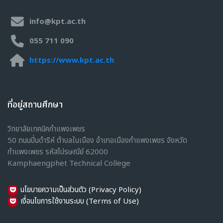
หน้าหลัก
a
c
วิชาเรียนของฉัน
h
i
วิชาเรียนของฉัน
n
รายวิชาทั้งหมด
e
info@kpt.ac.th
T
o
o
055 711 090
l
s
https://www.kpt.ac.th
D
r
a
w
i
n
ที่อยู่สถานศึกษา
g
2
วิทยาลัยเทคนิคกำแพงเพชร
Course modified date:
23 กุมภาพันธ์ 2026
50 ถนนปิ่นดำริห์ ตำบลในเมือง อำเภอเมืองกำแพงเพชร จังหวัด
ศึกษาและปฏิบัติเกี่ยวกับการอานแ
กำแพงเพชร รหัสไปรษณีย์ 62000
Kamphaengphet Technical College
อาจารย์:
นายวิชา กุลมัย
นักเรียนที่เป็นสมัครเข้าเรียนแล้ว:
ยังไม่มีนักเรียนในรายวิชานี้
นโยบายความเป็นส่วนตัว (Privacy Policy)