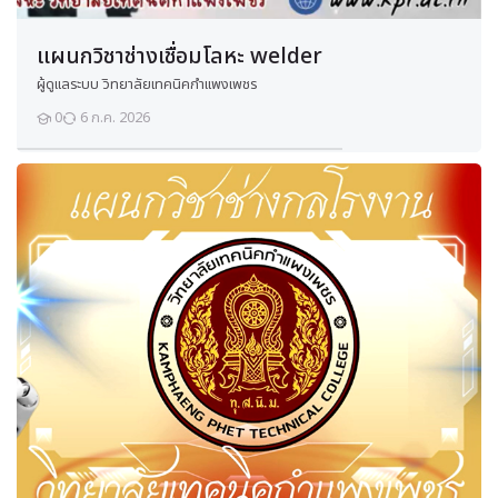
น
เ
แผนกวิชาช่างเชื่อมโลหะ welder
ค
รื่
ผู้ดูแลระบบ วิทยาลัยเทคนิคกำแพงเพชร
อ
0
6 ก.ค. 2026
นักเรียน
ง
ย
น
ต์
แ
ก๊
ส
โ
ซ
ลี
น
ง
า
น
เ
ค