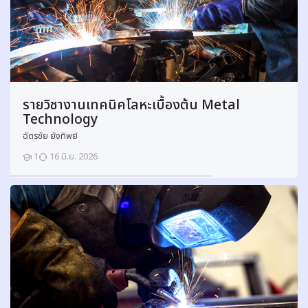
ร
อ
ลิ
ก
ส์
เ
บื้
รายวิชางานเทคนิคโลหะเบื้องต้น Metal
อ
Technology
ง
ฉัตรชัย ยังทิพย์
ต้
1
16 มิ.ย. 2026
น
นักเรียน
(
B
a
s
i
c
P
n
e
u
m
a
t