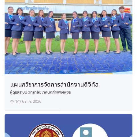
อาจารย์:
นายภาณุพงศ์ วิทยาพล
นักเรียนที่เป็นสมัครเข้าเรียนแล้ว:
ยังไม่มีนักเรียนในรายวิชานี้
Enter this course
ร
า
ย
แผนกวิชาการจัดการสำนักงานดิจิทัล
วิ
ช
ผู้ดูแลระบบ วิทยาลัยเทคนิคกำแพงเพชร
า
1
6 ก.ค. 2026
นักเรียน
ง
า
น
เ
ค