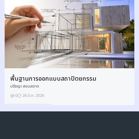
a
c
h
i
n
e
T
o
o
l
s
พื้นฐานการออกแบบสถาปัตยกรรม
D
ปรัชญา สอนสอาด
r
a
0
26 มี.ค. 2026
นักเรียน
w
i
บล็อค
ข้าม {$ a}
n
Navigation
g
แก้ไขครั้งสุดท้าย: วันพุธ, 24 มิถุนายน 2026, 9:56AM
2
M