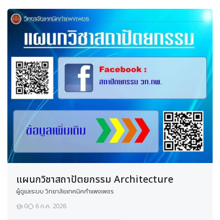
อาจารย์:
สมมาตร นามดี
นักเรียนที่เป็นสมัครเข้าเรียนแล้ว:
ยังไม่มีนักเรียนในรายวิชานี้
Enter this course
สุ
ข
ภ
า
พ
ค
ว
า
แผนกวิชาสถาปัตยกรรม Architecture
ม
ผู้ดูแลระบบ วิทยาลัยเทคนิคกำแพงเพชร
ป
0
6 ก.ค. 2026
ล
นักเรียน