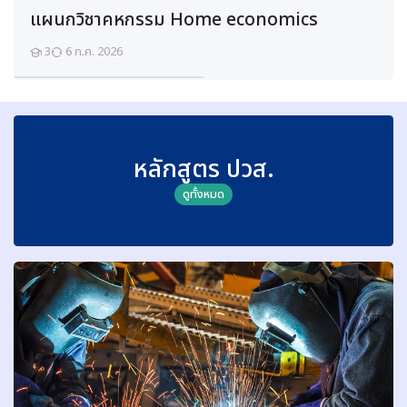
แผนกวิชาคหกรรม Home economics
3
6 ก.ค. 2026
นักเรียน
ง
า
น
นิ
ว
หลักสูตร ปวส.
เ
ดูทั้งหมด
ม
ติ
ก
ส์
แ
ล
ะ
ไ
ฮ
ด