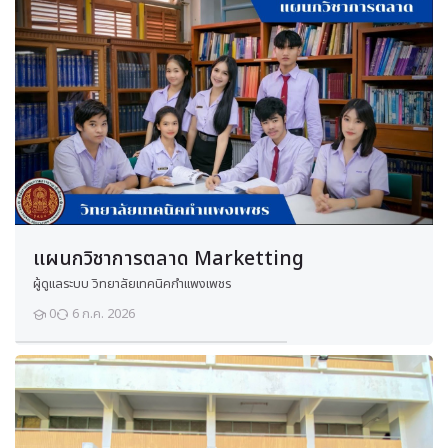
a
f
e
t
y
a
n
d
E
n
v
i
r
o
1
n
m
e
แผนกวิชาการตลาด Marketting
n
t
ผู้ดูแลระบบ วิทยาลัยเทคนิคกำแพงเพชร
0
6 ก.ค. 2026
Course start date:
25 มีนาคม 2026
นักเรียน
นื้อหาสำหรับการสอน (ขยายความ):
ในการสอนควรเน้นย้ำถึง
3 ระดับของ
ระดับที่ 1: สิ่งประดิษฐ์ (Artifacts):
เป็นสิ่งที่มองเห็นได้ง่ายที่สุ
ระดับที่ 2: ค่านิยมที่ประกาศไว้ (Espoused Values):
คือกลยุทธ์ เป
ระดับที่ 3: สมมติฐานพื้นฐาน (Basic Assumptions):
เป็นระดับที่