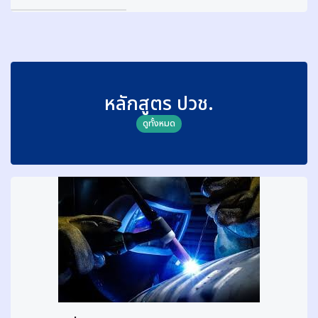
น
ห
ล่
อ
โ
ล
หลักสูตร ปวช.
ห
ะ
ดูทั้งหมด
M
e
t
e
l
F
o
u
n
d
r