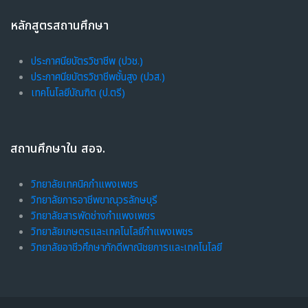
เงื่อนไขการใช้งานระบบ (Terms of Use)
Enter this course
หลักสูตรสถานศึกษา
ร
ประกาศนียบัตรวิชาชีพ (ปวช.)
า
ประกาศนียบัตรวิชาชีพชั้นสูง (ปวส.)
ย
เทคโนโลยีบัณฑิต (ป.ตรี)
วิ
ช
า
ง
สถานศึกษาใน สอจ.
า
น
วิทยาลัยเทคนิคกำแพงเพชร
ฝึ
วิทยาลัยการอาชีพขาณุวรลักษบุรี
ก
วิทยาลัยสารพัดช่างกำแพงเพชร
ฝี
วิทยาลัยเกษตรและเทคโนโลยีกำแพงเพชร
มื
วิทยาลัยอาชีวศึกษาภักดีพาณิชยการและเทคโนโลยี
อ