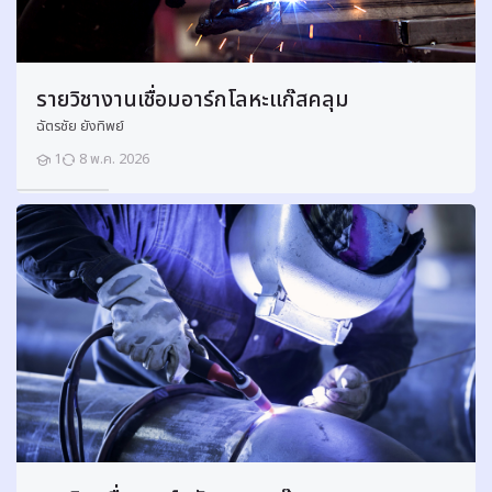
i
c
s
H
y
d
รายวิชางานเชื่อมอาร์กโลหะแก๊สคลุม
r
a
ฉัตรชัย ยังทิพย์
u
l
1
8 พ.ค. 2026
i
นักเรียน
c
s
W
o
r
k
)
Course start date:
2 สิงหาคม 2025
ศึกษาและปฏิบัติงานเกี ่ยวกับการอ่านแบบและเข้าใจการทำงานของวงจรนิวเมติก
ควบคุมด้วยระบบนิวเมติกส์และระบบไฟฟ้า เข้าใจค่าสเปกของอุปกรณ์ในวงจรนิว
และใช้เครื ่องมืองมือในการถอดและติดตั ้งอุปกรณ์นิวเมติกส์ ถอดและติดตั
กระบอกลม มอเตอร์ลม วาล์วควบคุมทิศทางการไหล วาล์วควบคุมความดัน วาล์
วงจรควบคุมด้วยมือและระบบอัตโนมัติ ทำสัญลักษณ์ระบุชื่อของท่อลมและอุปก
ติดตั ้งท่อลมและวาล์ว ระบบสร้างความดันลม และระบบจ่ายลม ด้วยความปลอ