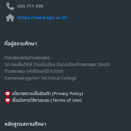
การตลาด
055 711 090
การเลขานุการ
https://www.kpt.ac.th
การจัดการสำนักงานดิจิทัล
คหกรรมศาสตร์
Flower Arrangement
ที่อยู่สถานศึกษา
Sustainable Development
HealtSafety and Environment
วิทยาลัยเทคนิคกำแพงเพชร
Kitchen and Equipment Management
50 ถนนปิ่นดำริห์ ตำบลในเมือง อำเภอเมืองกำแพงเพชร จังหวัด
Cooking
กำแพงเพชร รหัสไปรษณีย์ 62000
Food Pantry Management
Kamphaengphet Technical College
Nutrition
เครื่องเย็น
นโยบายความเป็นส่วนตัว (Privacy Policy)
Health Safety and Enviro1nment
เงื่อนไขการใช้งานระบบ (Terms of Use)
ปวส.
สามัญสัมพันธ์
เทคนิคพื้นฐาน
หลักสูตรสถานศึกษา