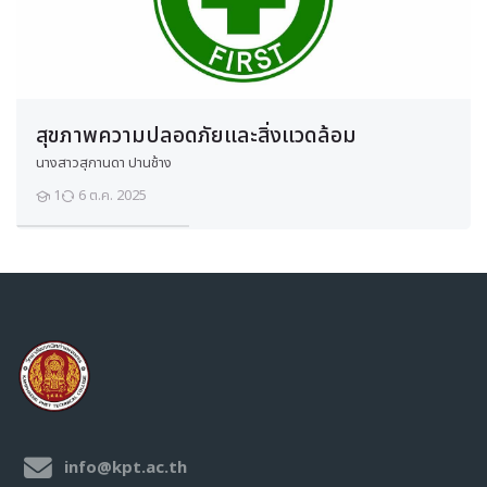
วิชาเรียนของฉัน
วิชาเรียนของฉัน
รายวิชาทั้งหมด
ปวช.
ช่างยนต์
สุขภาพความปลอดภัยและสิ่งแวดล้อม
ช่างกลโรงงาน
นางสาวสุกานดา ปานช้าง
ช่างเชื่อมโลหะ
1
6 ต.ค. 2025
นักเรียน
ช่างไฟฟ้า
อิเล็กทรอนิกส์
ช่างก่อสร้าง
สถาปัตยกรรม
เมคคาทรอนิกส์และหุ่นยนต์
ยานยนต์ไฟฟ้า
อาหารและโภชนาการ
เทคโนโลยีสารสนเทศ
เทคโนโลยีธุรกิจดิจิทัล
info@kpt.ac.th
การบัญชี