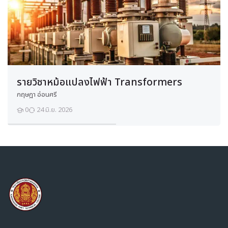
วิชาเรียนของฉัน
วิชาเรียนของฉัน
รายวิชาทั้งหมด
ปวช.
ช่างยนต์
ช่างกลโรงงาน
รายวิชาหม้อแปลงไฟฟ้า Transformers
ช่างเชื่อมโลหะ
กฤษฎา อ่อนศรี
ช่างไฟฟ้า
0
24 มิ.ย. 2026
Transformers
นักเรียน
อิเล็กทรอนิกส์
ช่างก่อสร้าง
สถาปัตยกรรม
เมคคาทรอนิกส์และหุ่นยนต์
ยานยนต์ไฟฟ้า
อาหารและโภชนาการ
เทคโนโลยีสารสนเทศ
เทคโนโลยีธุรกิจดิจิทัล