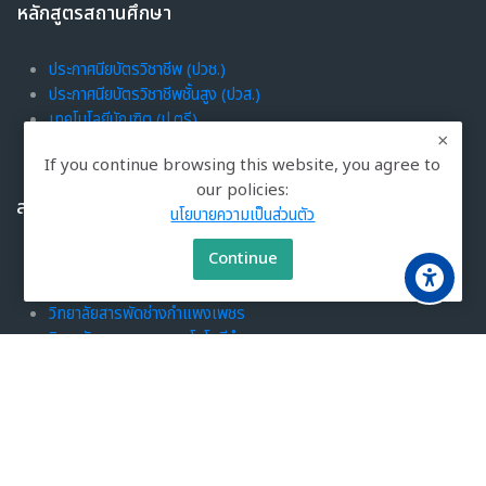
หลักสูตรสถานศึกษา
ประกาศนียบัตรวิชาชีพ (ปวช.)
ประกาศนียบัตรวิชาชีพชั้นสูง (ปวส.)
เทคโนโลยีบัณฑิต (ป.ตรี)
If you continue browsing this website, you agree to
our policies:
สถานศึกษาใน สอจ.
นโยบายความเป็นส่วนตัว
Continue
วิทยาลัยเทคนิคกำแพงเพชร
วิทยาลัยการอาชีพขาณุวรลักษบุรี
วิทยาลัยสารพัดช่างกำแพงเพชร
วิทยาลัยเกษตรและเทคโนโลยีกำแพงเพชร
Scroll to top
วิทยาลัยอาชีวศึกษาภักดีพาณิชยการและเทคโนโลยี