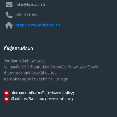
การบัญชี
info@kpt.ac.th
การตลาด
055 711 090
การเลขานุการ
https://www.kpt.ac.th
การจัดการสำนักงานดิจิทัล
คหกรรมศาสตร์
เครื่องเย็น
Health Safety and Enviro1nment
ที่อยู่สถานศึกษา
ปวส.
สามัญสัมพันธ์
วิทยาลัยเทคนิคกำแพงเพชร
50 ถนนปิ่นดำริห์ ตำบลในเมือง อำเภอเมืองกำแพงเพชร จังหวัด
เทคนิคพื้นฐาน
กำแพงเพชร รหัสไปรษณีย์ 62000
ฝึกประสบการณ์
Kamphaengphet Technical College
แนะนำแผนกวิชา
แนะนำรายวิชา
นโยบายความเป็นส่วนตัว (Privacy Policy)
เงื่อนไขการใช้งานระบบ (Terms of Use)