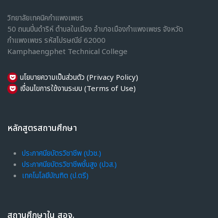
เทคโนโลยีธุรกิจดิจิทัล
วิทยาลัยเทคนิคกำแพงเพชร
การบัญชี
50 ถนนปิ่นดำริห์ ตำบลในเมือง อำเภอเมืองกำแพงเพชร จังหวัด
การตลาด
กำแพงเพชร รหัสไปรษณีย์ 62000
การเลขานุการ
Kamphaengphet Technical College
การจัดการสำนักงานดิจิทัล
คหกรรมศาสตร์
นโยบายความเป็นส่วนตัว (Privacy Policy)
เครื่องเย็น
เงื่อนไขการใช้งานระบบ (Terms of Use)
Health Safety and Enviro1nment
ปวส.
สามัญสัมพันธ์
หลักสูตรสถานศึกษา
เทคนิคพื้นฐาน
ฝึกประสบการณ์
ประกาศนียบัตรวิชาชีพ (ปวช.)
ประกาศนียบัตรวิชาชีพชั้นสูง (ปวส.)
แนะนำแผนกวิชา
เทคโนโลยีบัณฑิต (ป.ตรี)
แนะนำรายวิชา
สถานศึกษาใน สอจ.