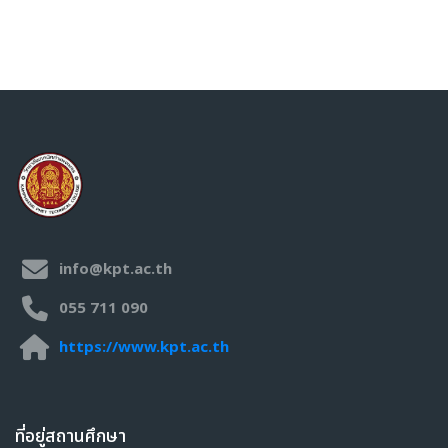
วิชาเรียนของฉัน
วิชาเรียนของฉัน
รายวิชาทั้งหมด
ปวช.
ช่างยนต์
งานเครื่องยนต์ดีเซล
งานเครื่องยนต์แก๊สโซลีน
ช่างกลโรงงาน
ช่างเชื่อมโลหะ
ช่างไฟฟ้า
info@kpt.ac.th
อิเล็กทรอนิกส์
ช่างก่อสร้าง
055 711 090
สถาปัตยกรรม
https://www.kpt.ac.th
เมคคาทรอนิกส์และหุ่นยนต์
ยานยนต์ไฟฟ้า
อาหารและโภชนาการ
ที่อยู่สถานศึกษา
เทคโนโลยีสารสนเทศ