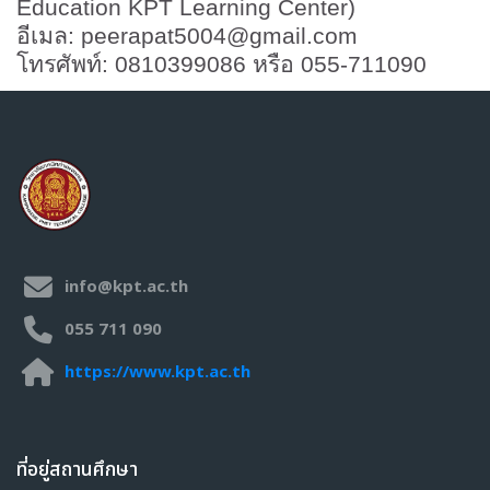
Education KPT Learning Center)
อีเมล:
peerapat5004@gmail.com
โทรศัพท์:
0810399086
หรือ
055-711090
บล็อค
ข้าม {$ a}
Navigation
แก้ไขครั้งสุดท้าย: วันอังคาร, 9 กันยายน 2025, 11:51AM
หน้าก่อน
หน้าหลัก
นโยบายความเป็นส่วนตัว (Privacy Policy)
วิชาเรียนของฉัน
เงื่อนไขการใช้งานระบบศูนย...อาชีวศึกษา (Terms of Use)
วิชาเรียนของฉัน
info@kpt.ac.th
รายวิชาทั้งหมด
055 711 090
https://www.kpt.ac.th
ที่อยู่สถานศึกษา