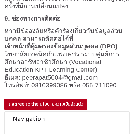
ครั้งที่มีการเปลี่ยนแปลง
9.
ช่องทางการติดต่อ
หากมีข้อสงสัยหรือคำร้องเกี่ยวกับข้อมูลส่วน
บุคคล สามารถติดต่อได้ที่:
เจ้าหน้าที่คุ้มครองข้อมูลส่วนบุคคล (
DPO)
วิทยาลัยเทคนิคกำแพงเพชร
ระบบศูนย์การ
ศึกษาอาชีพอาชีวศึกษา (
Vocational
Education KPT Learning Center)
อีเมล:
peerapat5004@gmail.com
โทรศัพท์:
0810399086
หรือ
055-711090
I agree to the นโยบายความเป็นส่วนตัว
บล็อค
No thanks, I decline นโยบายความเป็นส่วนตัว
Back to top
ข้าม {$ a}
Navigation